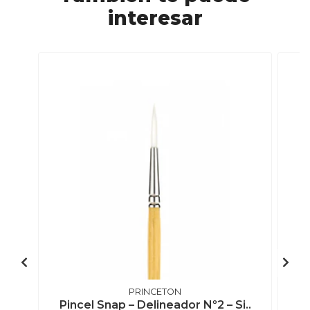
interesar
PRINCETON
Pincel Snap – Delineador Nº2 – Si..
P