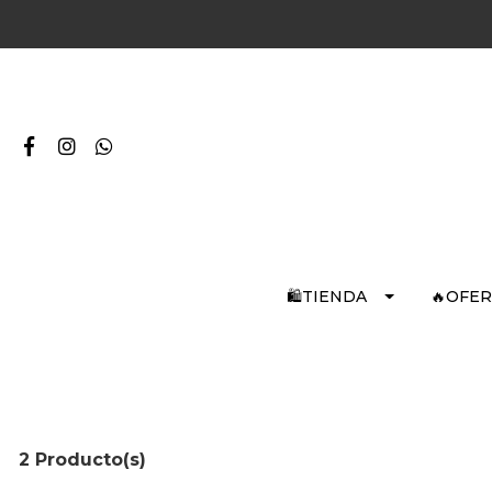
🛍️TIENDA
🔥OFE
2 Producto(s)