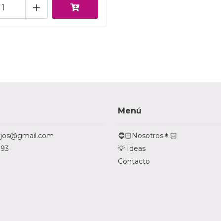
+
Menú
tyjos@gmail.com
🧔🏻Nosotros👩🏻
793
💡 Ideas
Contacto