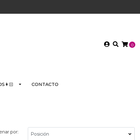
0
S👩🏻
CONTACTO
enar por: