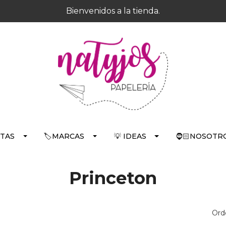
Bienvenidos a la tienda.
RTAS
🏷️MARCAS
💡 IDEAS
🧔🏻NOSOTRO
Princeton
Ord