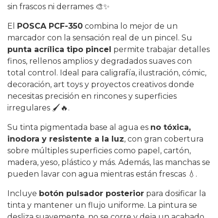
sin frascos ni derrames 🎨✨
El
POSCA PCF-350
combina lo mejor de un
marcador con la sensación real de un pincel. Su
punta acrílica tipo pincel
permite trabajar detalles
finos, rellenos amplios y degradados suaves con
total control. Ideal para caligrafía, ilustración, cómic,
decoración, art toys y proyectos creativos donde
necesitas precisión en rincones y superficies
irregulares 🖌️🔥.
Su tinta pigmentada base al agua es
no tóxica,
inodora y resistente a la luz
, con gran cobertura
sobre múltiples superficies como papel, cartón,
madera, yeso, plástico y más. Además, las manchas se
pueden lavar con agua mientras están frescas 💧.
Incluye
botón pulsador posterior
para dosificar la
tinta y mantener un flujo uniforme. La pintura se
desliza suavemente, no se corre y deja un acabado