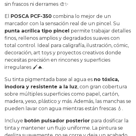
sin frascos ni derrames 🎨✨
El
POSCA PCF-350
combina lo mejor de un
marcador con la sensación real de un pincel. Su
punta acrílica tipo pincel
permite trabajar detalles
finos, rellenos amplios y degradados suaves con
total control. Ideal para caligrafía, ilustración, cómic,
decoración, art toys y proyectos creativos donde
necesitas precisión en rincones y superficies
irregulares 🖌️🔥.
Su tinta pigmentada base al agua es
no tóxica,
inodora y resistente a la luz
, con gran cobertura
sobre múltiples superficies como papel, cartón,
madera, yeso, plástico y más. Además, las manchas se
pueden lavar con agua mientras están frescas 💧.
Incluye
botón pulsador posterior
para dosificar la
tinta y mantener un flujo uniforme. La pintura se
desliza suavemente, no se corre y deja un acabado