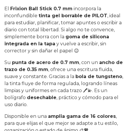
El
Frixion Ball Stick 0.7 mm
incorpora la
inconfundible
tinta gel borrable de PILOT
, ideal
para estudiar, planificar, tomar apuntes o escribir a
diario con total libertad. Si algo no te convence,
simplemente borra con la
goma de silicona
integrada en la tapa
y vuelve a escribir, sin
corrector y sin dañar el papel 😉
Su
punta de acero de 0.7 mm
, con un
ancho de
trazo de 0.35 mm
, ofrece una escritura fluida,
suave y constante. Gracias a la
bola de tungsteno
,
la tinta fluye de forma regulada, logrando líneas
limpias y uniformes en cada trazo 🖊️💫. Es un
bolígrafo
desechable
, práctico y cómodo para el
uso diario.
Disponible en una
amplia gama de 16 colores
,
para que elijas el que mejor se adapte a tu estilo,
organización o estado de ánimo 🎨💖.