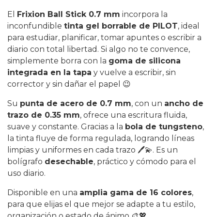
El
Frixion Ball Stick 0.7 mm
incorpora la
inconfundible
tinta gel borrable de PILOT
, ideal
para estudiar, planificar, tomar apuntes o escribir a
diario con total libertad. Si algo no te convence,
simplemente borra con la
goma de silicona
integrada en la tapa
y vuelve a escribir, sin
corrector y sin dañar el papel 😉
Su
punta de acero de 0.7 mm
, con un
ancho de
trazo de 0.35 mm
, ofrece una escritura fluida,
suave y constante. Gracias a la
bola de tungsteno
,
la tinta fluye de forma regulada, logrando líneas
limpias y uniformes en cada trazo 🖊️💫. Es un
bolígrafo
desechable
, práctico y cómodo para el
uso diario.
Disponible en una
amplia gama de 16 colores
,
para que elijas el que mejor se adapte a tu estilo,
organización o estado de ánimo 🎨💖.