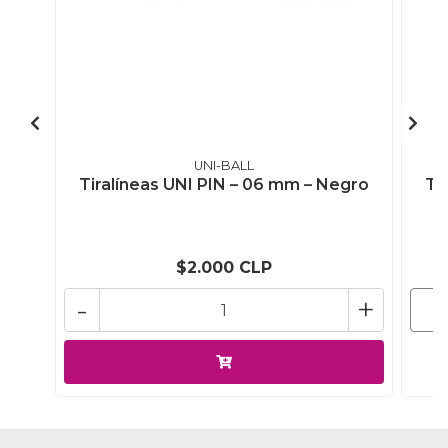
UNI-BALL
Tiralíneas UNI PIN – 06 mm – Negro
Ti
$2.000 CLP
-
+