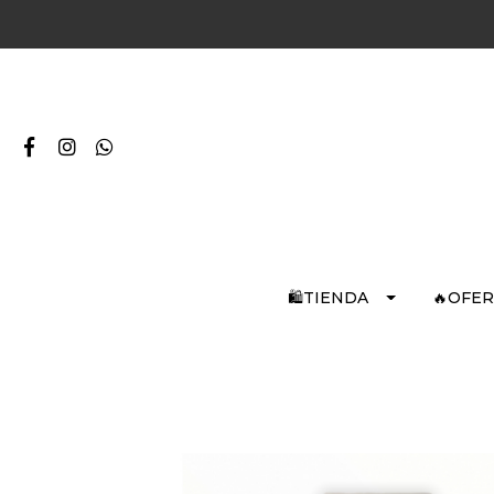
🛍️TIENDA
🔥OFE