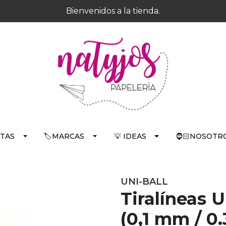
Bienvenidos a la tienda.
RTAS
🏷️MARCAS
💡 IDEAS
🧔🏻NOSOTRO
UNI-BALL
Tiralíneas 
(0,1 mm / 0