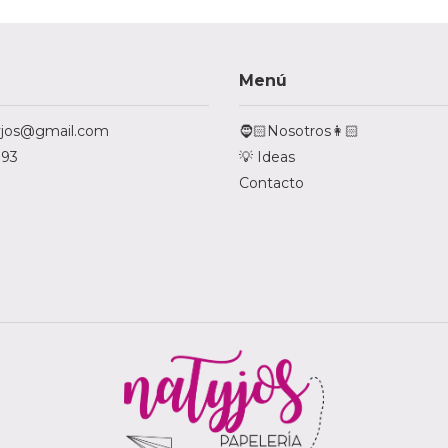
Menú
tyjos@gmail.com
🧔🏻Nosotros👩🏻
793
💡 Ideas
Contacto