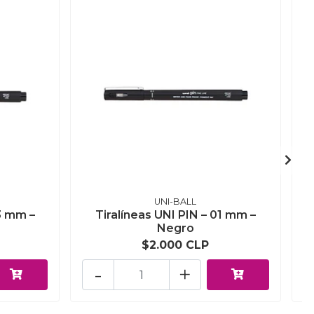
UNI-BALL
03 mm –
Tiralíneas UNI PIN – 01 mm –
Negro
$2.000 CLP
-
+