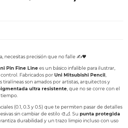
 necesitas precisión que no falle ✍️🖤
Uni Pin Fine Line
es un básico infalible para ilustrar,
l control. Fabricados por
Uni Mitsubishi Pencil
,
tiralíneas son amados por artistas, arquitectos y
pigmentada ultra resistente
, que no se corre con el
 tiempo.
iales (0.1, 0.3 y 0.5) que te permiten pasar de detalles
esivas sin cambiar de estilo 🎨📐. Su
punta protegida
rantiza durabilidad y un trazo limpio incluso con uso