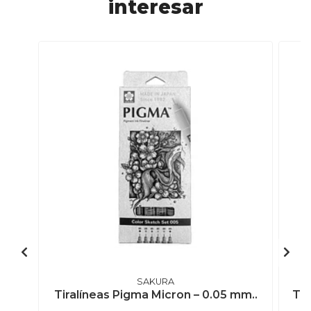
interesar
SAKURA
Tiralíneas Pigma Micron – 0.05 mm..
Tir