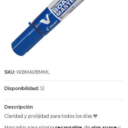
SKU:
WBMAVBMML
Disponibilidad:
12
Descripción
Claridad y prolijidad para todos los días 💙
Marcador para pizarra
recargable
, de
olor suave
y