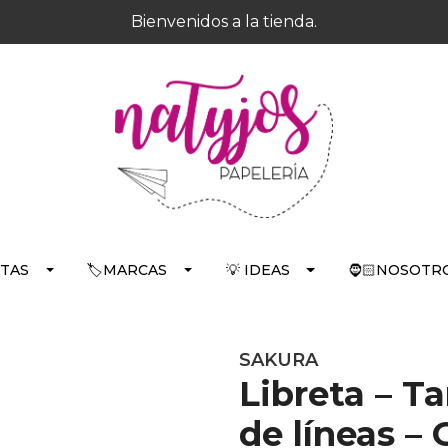
Bienvenidos a la tienda.
RTAS
🏷️MARCAS
💡 IDEAS
🧔🏻NOSOTRO
SAKURA
Libreta – T
de líneas – 