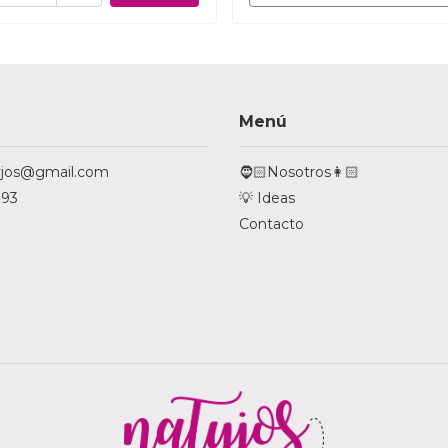
Menú
tyjos@gmail.com
🧔🏻Nosotros👩🏻
793
💡 Ideas
Contacto