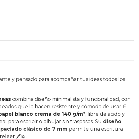
ante y pensado para acompañar tus ideas todos los
neas
combina diseño minimalista y funcionalidad, con
eados que la hacen resistente y cómoda de usar 📔.
papel blanco crema de 140 g/m²
, libre de ácido y
eal para escribir o dibujar sin traspasos. Su
diseño
espaciado clásico de 7 mm
permite una escritura
eleer 🖊️📖.