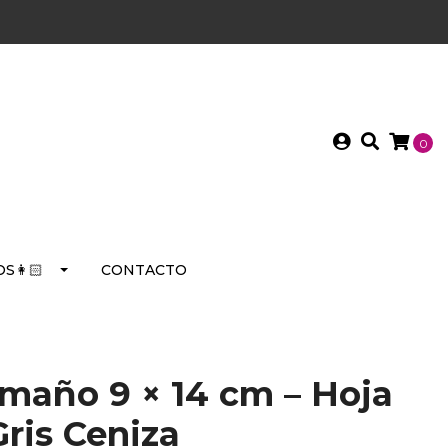
0
S👩🏻
CONTACTO
amaño 9 × 14 cm – Hoja
Gris Ceniza