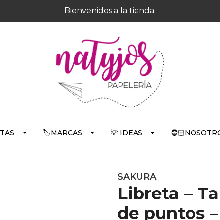
Bienvenidos a la tienda.
RTAS
🏷️MARCAS
💡 IDEAS
🧔🏻NOSOTRO
SAKURA
Libreta – T
de puntos –