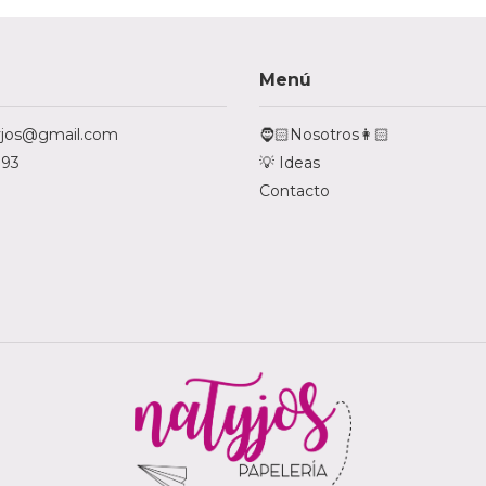
Menú
tyjos@gmail.com
🧔🏻Nosotros👩🏻
793
💡 Ideas
Contacto