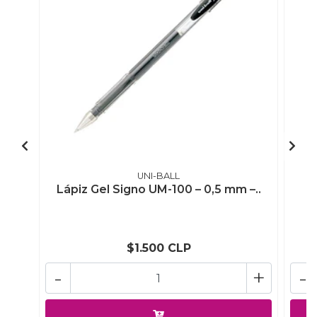
UNI-BALL
Lápiz Gel Signo UM-100 – 0,5 mm –..
L
$1.500 CLP
-
+
-