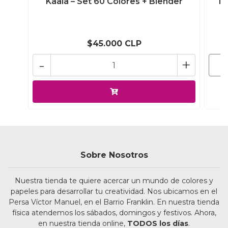
Kaala – Set 60 Colores + Blender
Ka
$45.000 CLP
-
+
Sobre Nosotros
Nuestra tienda te quiere acercar un mundo de colores y
papeles para desarrollar tu creatividad. Nos ubicamos en el
Persa Víctor Manuel, en el Barrio Franklin. En nuestra tienda
física atendemos los sábados, domingos y festivos. Ahora,
en nuestra tienda online,
TODOS los días
.