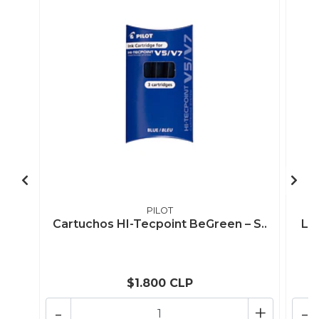
PILOT
Cartuchos HI-Tecpoint BeGreen – S..
Láp
$1.800 CLP
-
+
-