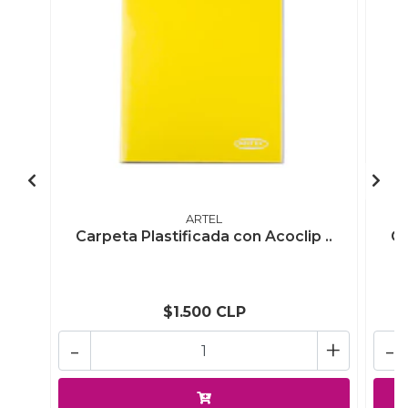
ARTEL
Carpeta Plastificada con Acoclip ..
Ca
$1.500 CLP
-
+
-