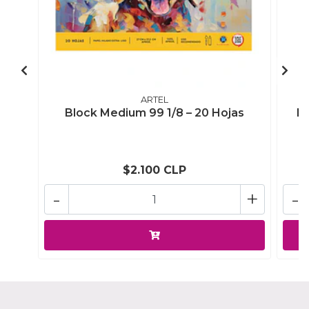
ARTEL
Block Medium 99 1/8 – 20 Hojas
Bl
$2.100 CLP
-
+
-