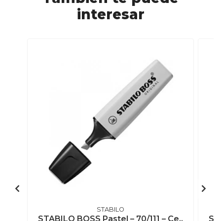
interesar
STABILO
STABILO BOSS Pastel – 70/111 – Ce..
STA