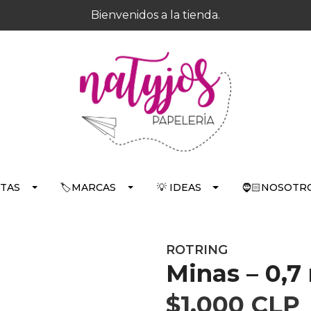
Bienvenidos a la tienda.
RTAS
🏷️MARCAS
💡 IDEAS
🧔🏻NOSOTRO
ROTRING
Minas – 0,7
$1.000 CLP