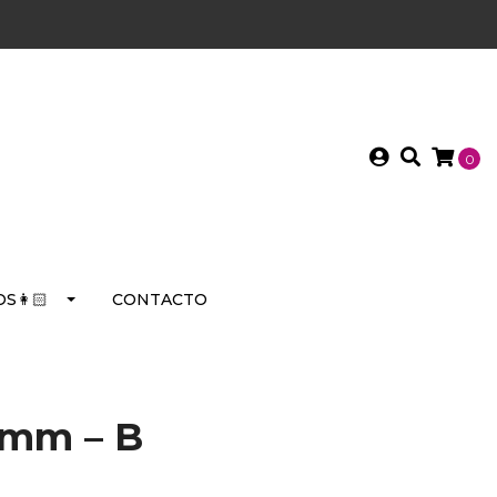
0
S👩🏻
CONTACTO
 mm – B