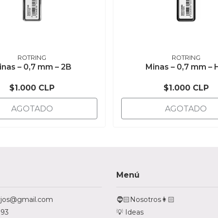
ROTRING
ROTRING
inas – 0,7 mm – 2B
Minas – 0,7 mm – 
$1.000 CLP
$1.000 CLP
AGOTADO
AGOTADO
Menú
tyjos@gmail.com
🧔🏻Nosotros👩🏻
793
💡 Ideas