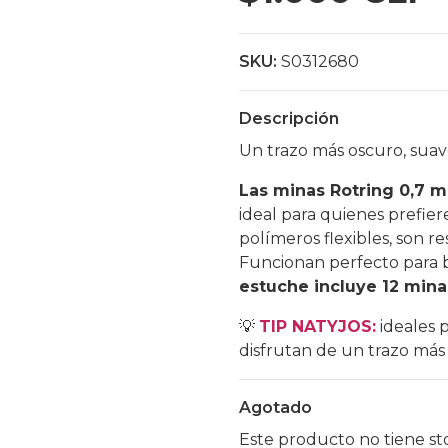
SKU:
S0312680
Descripción
Un trazo más oscuro, suav
Las minas Rotring 0,7 
ideal para quienes prefie
polímeros flexibles, son re
Funcionan perfecto para b
estuche incluye 12 min
💡
TIP NATYJOS:
ideales 
disfrutan de un trazo más v
Agotado
Este producto no tiene st