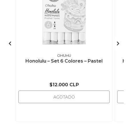
OHUHU
Honolulu – Set 6 Colores – Pastel
Ho
$12.000 CLP
AGOTADO