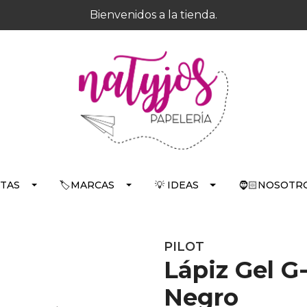
Bienvenidos a la tienda.
RTAS
🏷️MARCAS
💡 IDEAS
🧔🏻NOSOTRO
PILOT
Lápiz Gel G
Negro