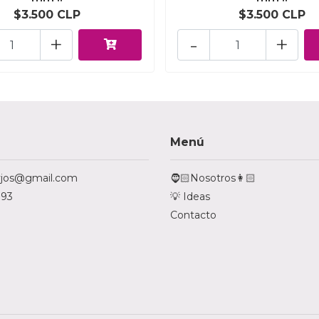
$3.500 CLP
$3.500 CLP
+
-
+
Menú
tyjos@gmail.com
🧔🏻Nosotros👩🏻
793
💡 Ideas
Contacto