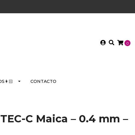
0
S👩🏻
CONTACTO
-TEC-C Maica – 0.4 mm –