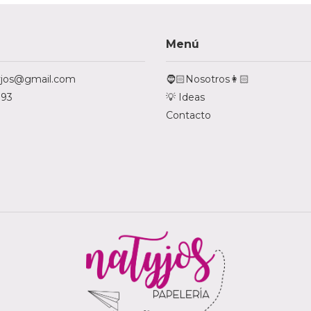
Menú
tyjos@gmail.com
🧔🏻Nosotros👩🏻
793
💡 Ideas
Contacto