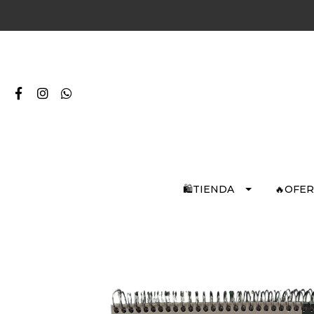
🛍️TIENDA
🔥OFE