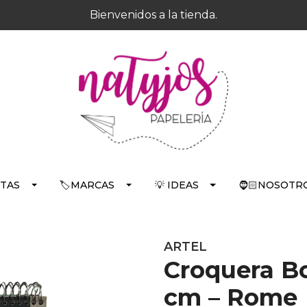
Bienvenidos a la tienda.
RTAS
🏷️MARCAS
💡 IDEAS
🧔🏻NOSOTRO
ARTEL
Croquera Bo
cm – Rome