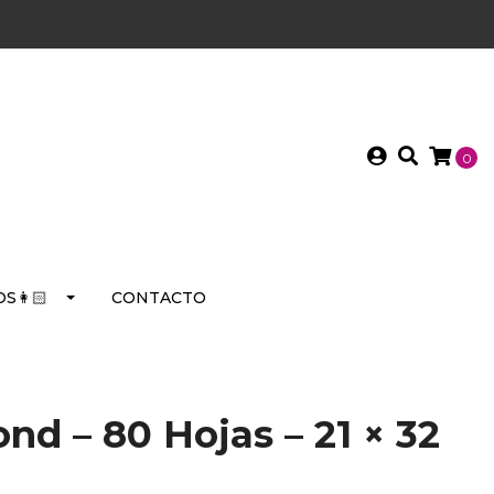
0
S👩🏻
CONTACTO
nd – 80 Hojas – 21 × 32