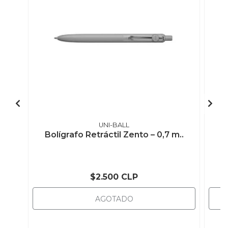
UNI-BALL
Bolígrafo Retráctil Zento – 0,7 m..
B
$2.500 CLP
AGOTADO